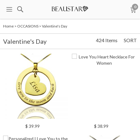
0
Home
>
OCCASIONS
>
Valentine's Day
424 Items
SORT
Valentine's Day
$ 39.99
$ 38.99