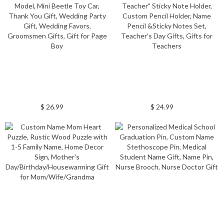
$ 26.99
$ 24.99