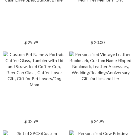
$ 29.99
$ 20.00
$ 32.99
$ 24.99