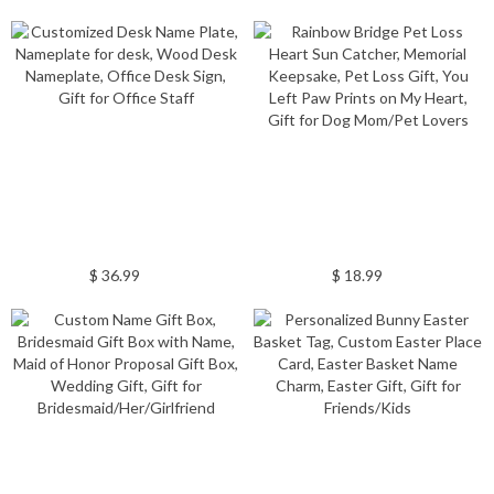
$ 36.99
$ 18.99