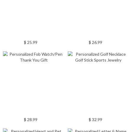
$ 25.99
$ 26.99
$ 28.99
$ 32.99