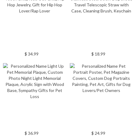
$ 34.99
$ 18.99
$ 36.99
$ 24.99