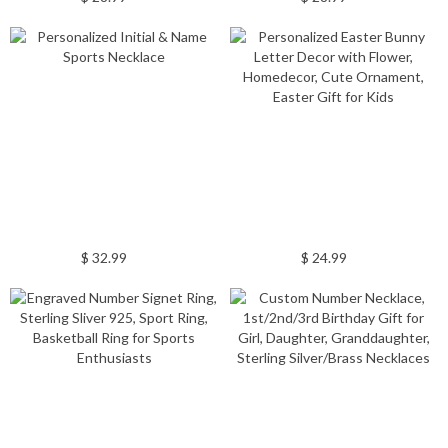
$ 32.99
$ 24.99