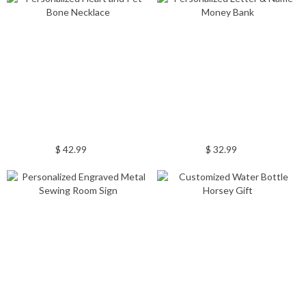
$ 42.99
$ 32.99