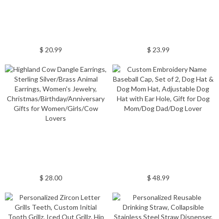
$ 20.99
$ 23.99
$ 28.00
$ 48.99