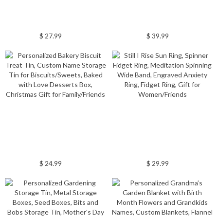
$ 27.99
$ 39.99
$ 24.99
$ 29.99