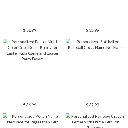
$ 31.99
$ 32.99
$ 36.99
$ 32.99