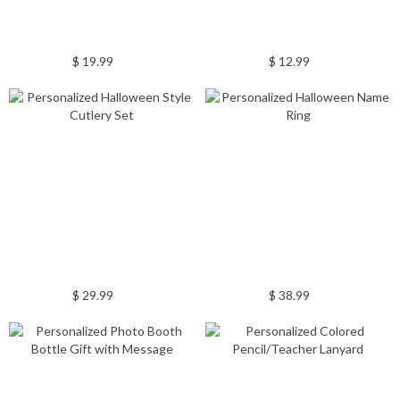
$ 19.99
$ 12.99
$ 29.99
$ 38.99