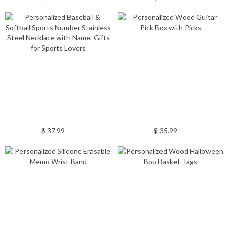
$ 37.99
$ 35.99